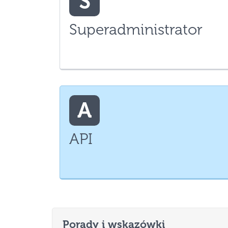
S
Superadministrator
A
API
Porady i wskazówki