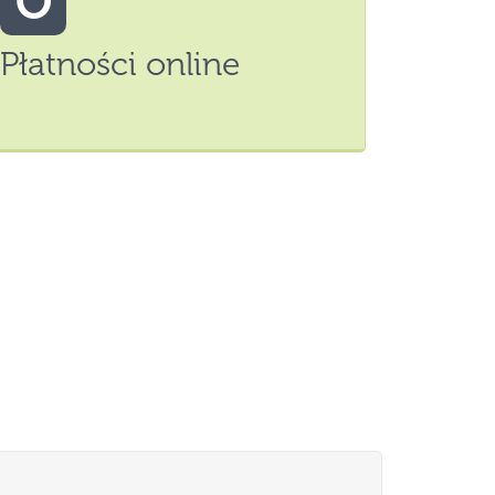
O
Płatności online