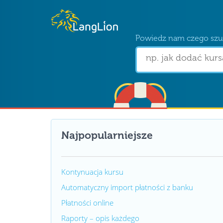
Powiedz nam czego szu
Najpopularniejsze
Kontynuacja kursu
Automatyczny import płatności z banku
Płatności online
Raporty – opis każdego