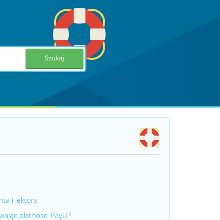
Szukaj
ta i lektora
ywając płatności PayU?