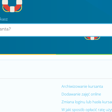
kasz
Archiwizowanie kursanta
Dodawanie zajęć online
Zmiana loginu lub hasła kursan
W jaki sposób opłacić ratę uż