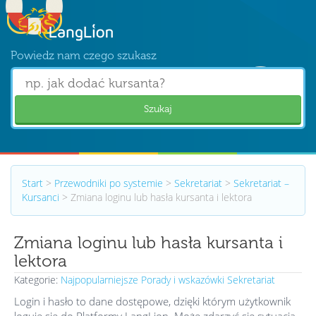
Powiedz nam czego szukasz
Szukaj
Start
>
Przewodniki po systemie
>
Sekretariat
>
Sekretariat –
Kursanci
>
Zmiana loginu lub hasła kursanta i lektora
Zmiana loginu lub hasła kursanta i
lektora
Kategorie:
Najpopularniejsze
Porady i wskazówki
Sekretariat
Login i hasło to dane dostępowe, dzięki którym użytkownik