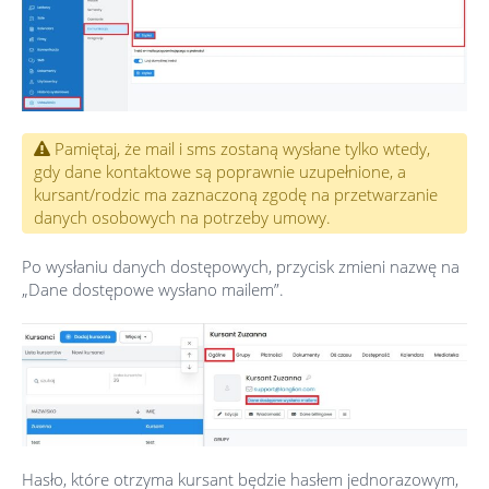
Pamiętaj, że mail i sms zostaną wysłane tylko wtedy,
gdy dane kontaktowe są poprawnie uzupełnione, a
kursant/rodzic ma zaznaczoną zgodę na przetwarzanie
danych osobowych na potrzeby umowy.
Po wysłaniu danych dostępowych, przycisk zmieni nazwę na
„Dane dostępowe wysłano mailem”.
Hasło, które otrzyma kursant będzie hasłem jednorazowym,