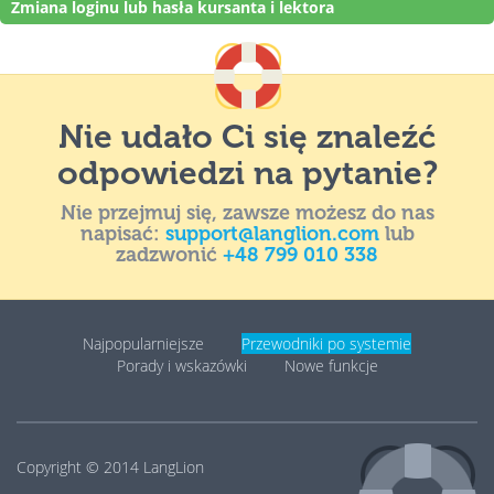
Zmiana loginu lub hasła kursanta i lektora
Nie udało Ci się znaleźć
odpowiedzi na pytanie?
Nie przejmuj się, zawsze możesz do nas
napisać:
support@langlion.com
lub
zadzwonić
+48 799 010 338
Najpopularniejsze
Przewodniki po systemie
Porady i wskazówki
Nowe funkcje
Copyright © 2014
LangLion