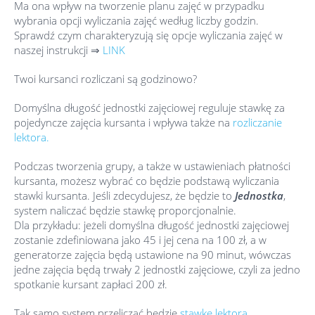
Ma ona wpływ na tworzenie planu zajęć w przypadku
wybrania opcji wyliczania zajęć według liczby godzin.
Sprawdź czym charakteryzują się opcje wyliczania zajęć w
naszej instrukcji ⇒
LINK
Twoi kursanci rozliczani są godzinowo?
Domyślna długość jednostki zajęciowej reguluje stawkę za
pojedyncze zajęcia kursanta i wpływa także na
rozliczanie
lektora.
Podczas tworzenia grupy, a także w ustawieniach płatności
kursanta, możesz wybrać co będzie podstawą wyliczania
stawki kursanta. Jeśli zdecydujesz, że będzie to
Jednostka
,
system naliczać będzie stawkę proporcjonalnie.
Dla przykładu: jeżeli domyślna długość jednostki zajęciowej
zostanie zdefiniowana jako 45 i jej cena na 100 zł, a w
generatorze zajęcia będą ustawione na 90 minut, wówczas
jedne zajęcia będą trwały 2 jednostki zajęciowe, czyli za jedno
spotkanie kursant zapłaci 200 zł.
Tak samo system przeliczać będzie
stawkę lektora
.