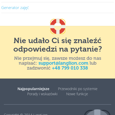
Generator zajęć
Nie udało Ci się znaleźć
odpowiedzi na pytanie?
Nie przejmuj się, zawsze możesz do nas
napisać:
support@langlion.com
lub
zadzwonić
+48 799 010 338
Najpopularniejsze
Przewodniki po systemie
Porady i wskazówki
Nowe funkcje
Copyright © 2014
LangLion