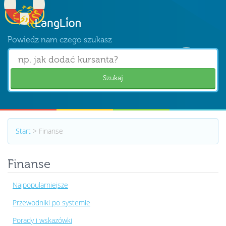
Powiedz nam czego szukasz
Szukaj
Start
> Finanse
Finanse
Najpopularniejsze
Przewodniki po systemie
Porady i wskazówki