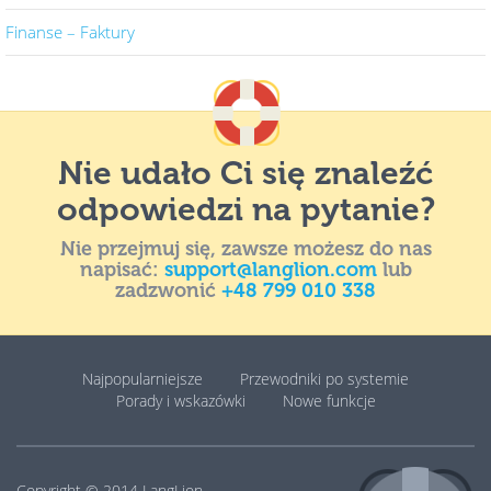
Finanse – Faktury
Nie udało Ci się znaleźć
odpowiedzi na pytanie?
Nie przejmuj się, zawsze możesz do nas
napisać:
support@langlion.com
lub
zadzwonić
+48 799 010 338
Najpopularniejsze
Przewodniki po systemie
Porady i wskazówki
Nowe funkcje
Copyright © 2014
LangLion