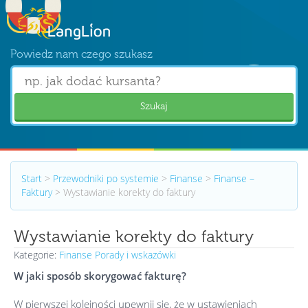
Powiedz nam czego szukasz
Szukaj
Start
>
Przewodniki po systemie
>
Finanse
>
Finanse –
Faktury
>
Wystawianie korekty do faktury
Wystawianie korekty do faktury
Kategorie:
Finanse
Porady i wskazówki
W jaki sposób skorygować fakturę?
W pierwszej kolejności upewnij się, że w ustawieniach