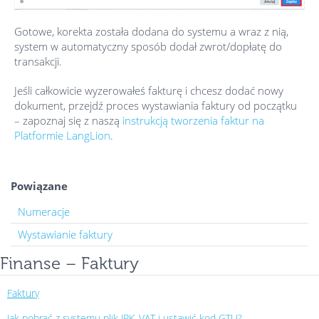
Gotowe, korekta została dodana do systemu a wraz z nią,
system w automatyczny sposób dodał zwrot/dopłatę do
transakcji.
Jeśli całkowicie wyzerowałeś fakturę i chcesz dodać nowy
dokument, przejdź proces wystawiania faktury od początku
– zapoznaj się z naszą
instrukcją tworzenia faktur na
Platformie LangLion
.
Powiązane
Numeracje
Wystawianie faktury
Finanse – Faktury
Faktury
Jak pobrać z systemu plik JPK_VAT i ustawić kod GTU?