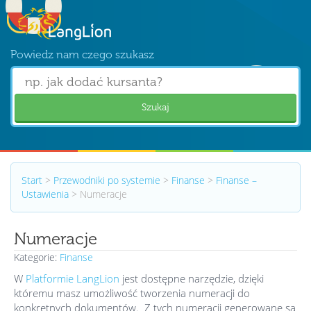
Powiedz nam czego szukasz
Szukaj
Start
>
Przewodniki po systemie
>
Finanse
>
Finanse –
Ustawienia
>
Numeracje
Numeracje
Kategorie:
Finanse
W
Platformie LangLion
jest dostępne narzędzie, dzięki
któremu masz umożliwość tworzenia numeracji do
konkretnych dokumentów. Z tych numeracji generowane są