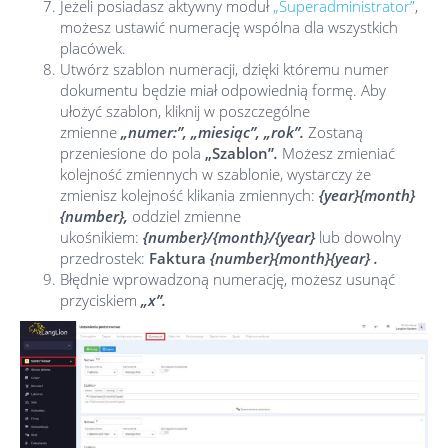
Jeżeli posiadasz aktywny moduł
„Superadministrator”
,
możesz ustawić numerację wspólna dla wszystkich
placówek.
Utwórz szablon numeracji, dzięki któremu numer
dokumentu będzie miał odpowiednią formę. Aby
ułożyć szablon, kliknij w poszczególne
zmienne
„numer:”, „miesiąc”, „rok”.
Zostaną
przeniesione do pola
„Szablon”
.
Możesz zmieniać
kolejność zmiennych w szablonie, wystarczy że
zmienisz kolejność klikania zmiennych:
{year}{month}
{number},
oddziel zmienne
ukośnikiem:
{number}/{month}/{year}
lub dowolny
przedrostek:
Faktura
{number}{month}{year} .
Błędnie wprowadzoną numerację, możesz usunąć
przyciskiem
„x”.