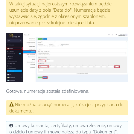
W takiej sytuacji najprostszym rozwiązaniem będzie
usunięcie daty z pola "Data do". Numeracja będzie
wystawiać się, zgodnie z określonym szablonem,
nieprzerwanie przez kolejne miesiące i lata.
Gotowe, numeracja została zdefiniowana.
Nie można usunąć numeracji, która jest przypisana do
dokumentu.
Umowy kursanta, certyfikaty, umowa zlecenie, umowy
o dzieło i umowy firmowe należą do typu "Dokument".