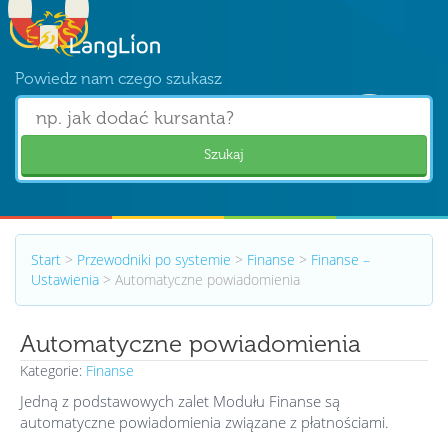
Powiedz nam czego szukasz
Szukaj
Start
>
Przewodniki po systemie
>
Finanse
>
Finanse –
Ustawienia
>
Automatyczne powiadomienia
Automatyczne powiadomienia
Kategorie:
Finanse
Jedną z podstawowych zalet Modułu Finanse są
automatyczne powiadomienia związane z płatnościami.