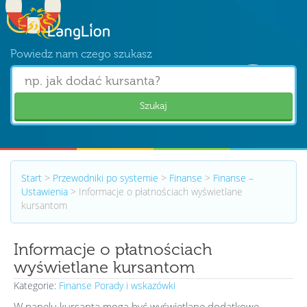
Powiedz nam czego szukasz
Szukaj
Start
>
Przewodniki po systemie
>
Finanse
>
Finanse –
Ustawienia
>
Informacje o płatnościach wyświetlane
kursantom
Informacje o płatnościach
wyświetlane kursantom
Kategorie:
Finanse
Porady i wskazówki
W panelu kursanta mogą być wyświetlane dodatkowe