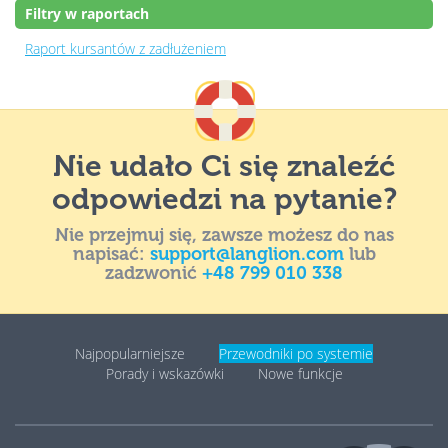
Filtry w raportach
Raport kursantów z zadłużeniem
Nie udało Ci się znaleźć
odpowiedzi na pytanie?
Nie przejmuj się, zawsze możesz do nas
napisać:
support@langlion.com
lub
zadzwonić
+48 799 010 338
Najpopularniejsze
Przewodniki po systemie
Porady i wskazówki
Nowe funkcje