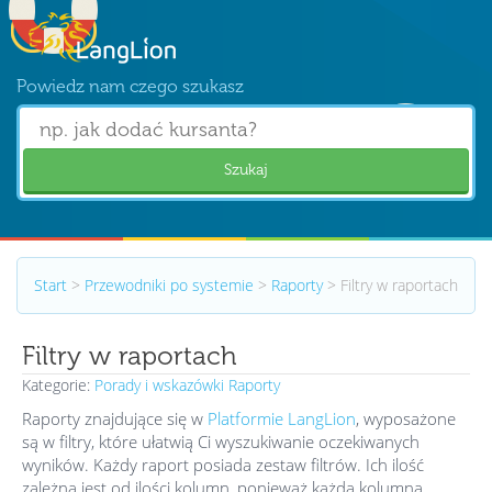
Powiedz nam czego szukasz
Szukaj
Start
>
Przewodniki po systemie
>
Raporty
>
Filtry w raportach
Filtry w raportach
Kategorie:
Porady i wskazówki
Raporty
Raporty znajdujące się w
Platformie LangLion
, wyposażone
są w filtry, które ułatwią Ci wyszukiwanie oczekiwanych
wyników. Każdy raport posiada zestaw filtrów. Ich ilość
zależna jest od ilości kolumn, ponieważ każda kolumna